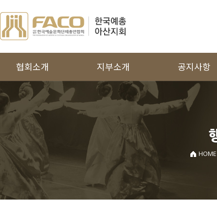
협회소개
지부소개
공지사항
인사말
국악협회
공지사항
주요사업
무용협회
보도자료
연혁
문인협회
공모지원사업
조직도
미술협회
HOME
역대회장단
사진협회
지회운영규정
연극협회
찾아오시는 길
연예협회
음악협회