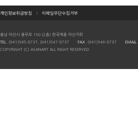
개인정보취급방침
이메일무단수집거부
I
충남 아산시 충무로 150 (2층) 한국예총 아산지회
TEL.
(041)545-8737, (041)547-8737
FAX.
(041)546-8737
EMAIL.
COPYRIGHT (C) ASANART ALL RIGHT RESERVED.