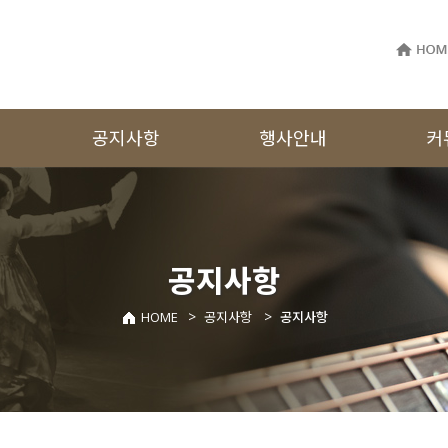
공지사항
행사안내
커
공지사항
공연·전시·축제
자유게
보도자료
행사갤러리
Q&A
공모지원사업
행사영상
자료실
공지사항
>
>
HOME
공지사항
공지사항