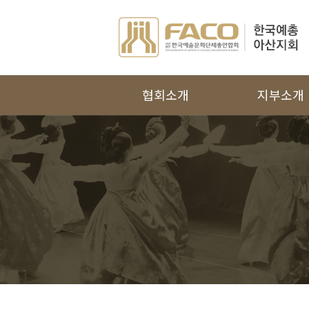
협회소개
지부소개
인사말
국악협회
주요사업
무용협회
연혁
문인협회
조직도
미술협회
역대회장단
사진협회
지회운영규정
연극협회
찾아오시는 길
연예협회
음악협회